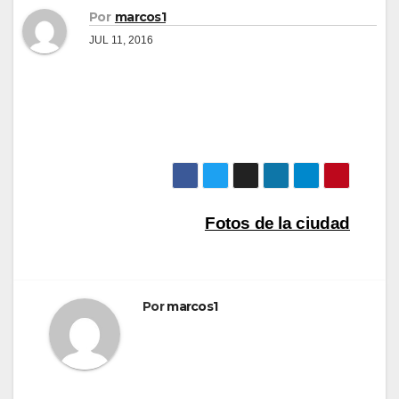
Por
marcos1
JUL 11, 2016
Navegación
Fotos de la ciudad
de
entradas
Por
marcos1