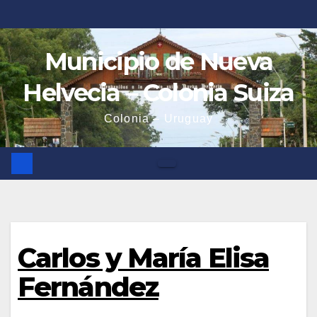
Saltar
al
contenido
Municipio de Nueva
Helvecia – Colonia Suiza
Colonia – Uruguay
Carlos y María Elisa
Fernández