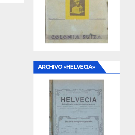
ARCHIVO «HELVECIA»