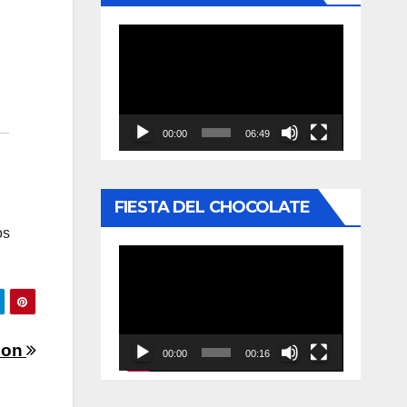
Reproductor
de
vídeo
00:00
06:49
FIESTA DEL CHOCOLATE
os
Reproductor
de
vídeo
mon
00:00
00:16