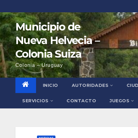
Saltar
al
contenido
Municipio de
Nueva Helvecia –
Colonia Suiza
Colonia – Uruguay
INICIO
AUTORIDADES
CIU
SERVICIOS
CONTACTO
JUEGOS