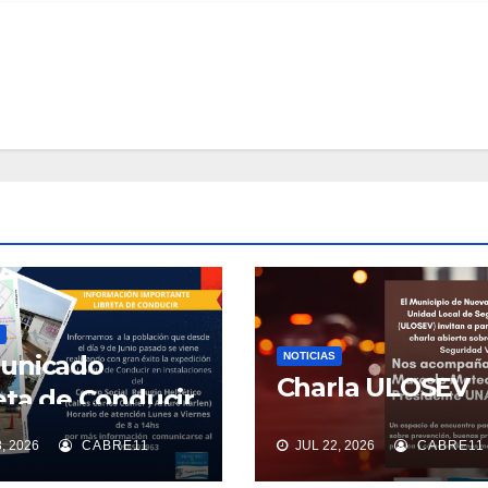
unicado
NOTICIAS
Charla ULOSEV
eta de Conducir
, 2026
CABRE11
JUL 22, 2026
CABRE11