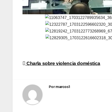
Navegación
Charla sobre violencia doméstica
de
entradas
Por
marcos1