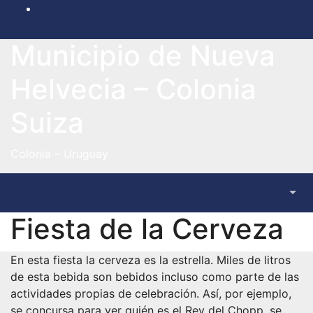
Saltar
al
contenido
Municipio de Nueva
Helvecia – Colonia
Suiza
Colonia – Uruguay
Fiesta de la Cerveza
En esta fiesta la cerveza es la estrella. Miles de litros
de esta bebida son bebidos incluso como parte de las
actividades propias de celebración. Así, por ejemplo,
se concursa para ver quién es el Rey del Chopp, se