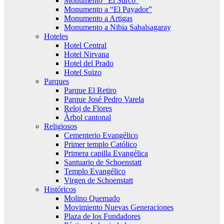
Monumento “El Surco”
Monumento a “El Payador”
Monumento a Artigas
Monumento a Nibia Sabalsagaray
Hoteles
Hotel Central
Hotel Nirvana
Hotel del Prado
Hotel Suizo
Parques
Parque El Retiro
Parque José Pedro Varela
Reloj de Flores
Àrbol cantonal
Religiosos
Cementerio Evangélico
Primer templo Católico
Primera capilla Evangélica
Santuario de Schoenstatt
Templo Evangélico
Virgen de Schoenstatt
Históricos
Molino Quemado
Movimiento Nuevas Generaciones
Plaza de los Fundadores