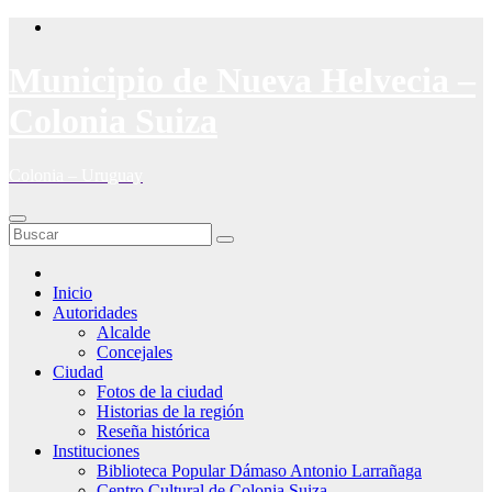
Saltar
al
contenido
Municipio de Nueva Helvecia –
Colonia Suiza
Colonia – Uruguay
Inicio
Autoridades
Alcalde
Concejales
Ciudad
Fotos de la ciudad
Historias de la región
Reseña histórica
Instituciones
Biblioteca Popular Dámaso Antonio Larrañaga
Centro Cultural de Colonia Suiza