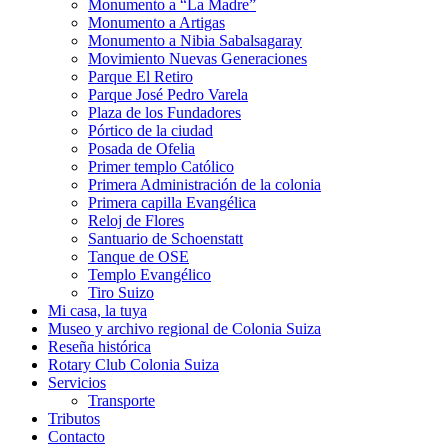
Monumento a “La Madre”
Monumento a Artigas
Monumento a Nibia Sabalsagaray
Movimiento Nuevas Generaciones
Parque El Retiro
Parque José Pedro Varela
Plaza de los Fundadores
Pórtico de la ciudad
Posada de Ofelia
Primer templo Católico
Primera Administración de la colonia
Primera capilla Evangélica
Reloj de Flores
Santuario de Schoenstatt
Tanque de OSE
Templo Evangélico
Tiro Suizo
Mi casa, la tuya
Museo y archivo regional de Colonia Suiza
Reseña histórica
Rotary Club Colonia Suiza
Servicios
Transporte
Tributos
Contacto