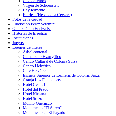
Cata de Vinos
Virgen de Schoenstatt
Hay fermento!
Bierfest (Fiesta de la Cerveza)
Fotos de la ciudad
Fundación Perez Scremini
Garden Club Edelweiss
Historias de la región
Instituciones
Juegos
Lugares de interés
Àrbol cantonal
Cementerio Evangélico
Centro Cultural de Colonia Suiza
Centro Helvético
Cine Helvético
Escuela Superior de Lechería de Colonia Suiza
Granja Los Fundadores
Hotel Central
Hotel del Prado
Hotel Nirvana
Hotel Suizo
Molino Quemado
Monumento “El Surco”
Monumento a “El Payador”