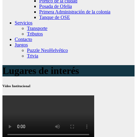
Pórtico de la ciudad
Posada de Ofelia
Primera Administración de la colonia
Tanque de OSE
Servicios
Transporte
Tributos
Contacto
Juegos
Puzzle NeoHelvético
Trivia
Lugares de interés
Video Institucional