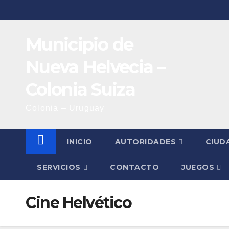
Saltar
al
contenido
Municipio de
Nueva Helvecia –
Colonia Suiza
Colonia – Uruguay
INICIO
AUTORIDADES
CIUD
SERVICIOS
CONTACTO
JUEGOS
Cine Helvético