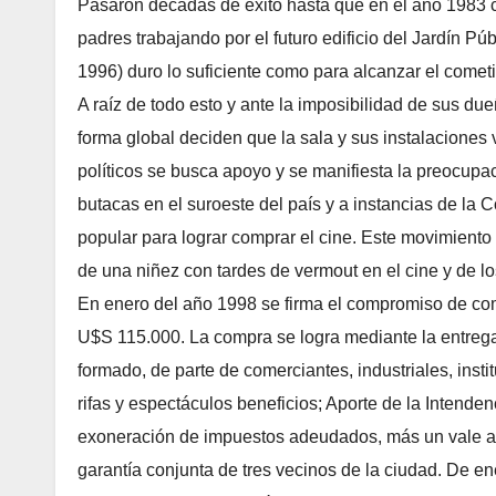
Pasaron décadas de éxito hasta que en el año 1983 c
padres trabajando por el futuro edificio del Jardín Pú
1996) duro lo suficiente como para alcanzar el come
A raíz de todo esto y ante la imposibilidad de sus d
forma global deciden que la sala y sus instalaciones v
políticos se busca apoyo y se manifiesta la preocupac
butacas en el suroeste del país y a instancias de la
popular para lograr comprar el cine. Este movimiento
de una niñez con tardes de vermout en el cine y de l
En enero del año 1998 se firma el compromiso de com
U$S 115.000. La compra se logra mediante la entreg
formado, de parte de comerciantes, industriales, inst
rifas y espectáculos beneficios; Aporte de la Intend
exoneración de impuestos adeudados, más un vale am
garantía conjunta de tres vecinos de la ciudad. De ene