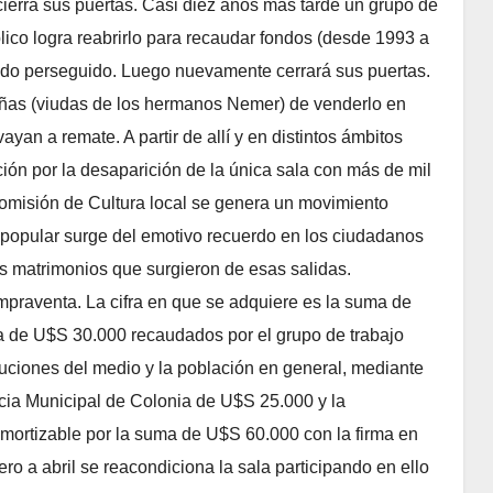
ierra sus puertas. Casi diez años más tarde un grupo de
blico logra reabrirlo para recaudar fondos (desde 1993 a
tido perseguido. Luego nuevamente cerrará sus puertas.
ueñas (viudas de los hermanos Nemer) de venderlo en
ayan a remate. A partir de allí y en distintos ámbitos
ión por la desaparición de la única sala con más de mil
 Comisión de Cultura local se genera un movimiento
 popular surge del emotivo recuerdo en los ciudadanos
os matrimonios que surgieron de esas salidas.
praventa. La cifra en que se adquiere es la suma de
a de U$S 30.000 recaudados por el grupo de trabajo
ituciones del medio y la población en general, mediante
encia Municipal de Colonia de U$S 25.000 y la
ortizable por la suma de U$S 60.000 con la firma en
ro a abril se reacondiciona la sala participando en ello