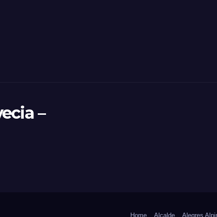
ecia –
Home
Alcalde
Alegres Alpi