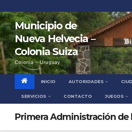
Saltar
al
contenido
Municipio de
Nueva Helvecia –
Colonia Suiza
Colonia – Uruguay
INICIO
AUTORIDADES
CIU
SERVICIOS
CONTACTO
JUEGOS
Primera Administración de l