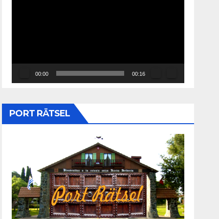
de
vídeo
00:00
00:16
PORT RÄTSEL