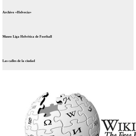
Archivo «Helvecia»
Museo Liga Helvética de Football
Las calles de la ciudad