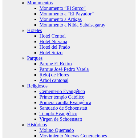
Monumentos
Monumento “El Surco”
Monumento a “El Payador”
Monumento a Artigas
Monumento a Nibia Sabalsagaray
Hoteles
Hotel Central
Hotel Nirvana
Hotel del Prado
Hotel Suizo
Parques
Parque El Retiro
Parque José Pedro Varela
Reloj de Flores
Àrbol cantonal
Religiosos
Cementerio Evangélico
Primer templo Católico
Primera capilla Evangélica
Santuario de Schoenstatt
Templo Evangélico
Virgen de Schoenstatt
Históricos
Molino Quemado
Movimiento Nuevas Generaciones