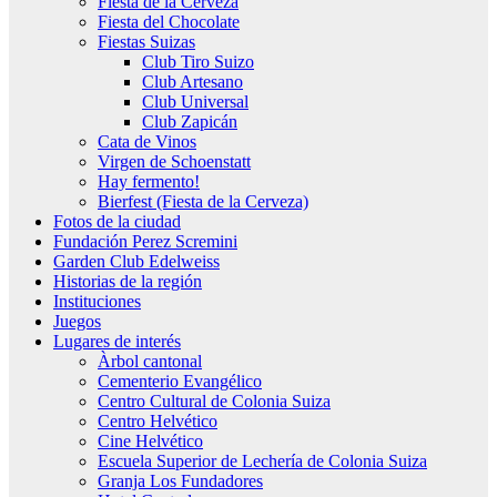
Fiesta de la Cerveza
Fiesta del Chocolate
Fiestas Suizas
Club Tiro Suizo
Club Artesano
Club Universal
Club Zapicán
Cata de Vinos
Virgen de Schoenstatt
Hay fermento!
Bierfest (Fiesta de la Cerveza)
Fotos de la ciudad
Fundación Perez Scremini
Garden Club Edelweiss
Historias de la región
Instituciones
Juegos
Lugares de interés
Àrbol cantonal
Cementerio Evangélico
Centro Cultural de Colonia Suiza
Centro Helvético
Cine Helvético
Escuela Superior de Lechería de Colonia Suiza
Granja Los Fundadores