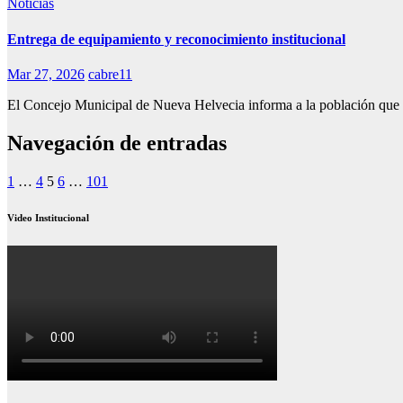
Noticias
Entrega de equipamiento y reconocimiento institucional
Mar 27, 2026
cabre11
El Concejo Municipal de Nueva Helvecia informa a la población que 
Navegación de entradas
1
…
4
5
6
…
101
Video Institucional