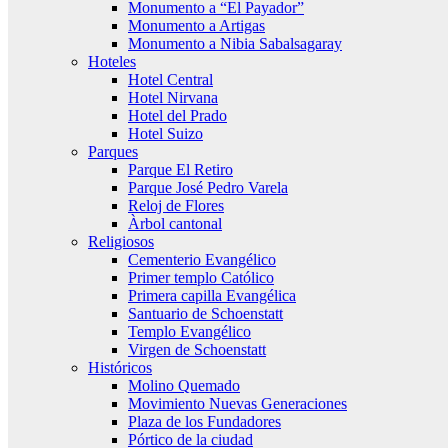
Monumento a “El Payador”
Monumento a Artigas
Monumento a Nibia Sabalsagaray
Hoteles
Hotel Central
Hotel Nirvana
Hotel del Prado
Hotel Suizo
Parques
Parque El Retiro
Parque José Pedro Varela
Reloj de Flores
Àrbol cantonal
Religiosos
Cementerio Evangélico
Primer templo Católico
Primera capilla Evangélica
Santuario de Schoenstatt
Templo Evangélico
Virgen de Schoenstatt
Históricos
Molino Quemado
Movimiento Nuevas Generaciones
Plaza de los Fundadores
Pórtico de la ciudad