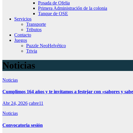
Posada de Ofelia
Primera Administración de la colonia
Tanque de OSE
Servicios
Transporte
Tributos
Contacto
Juegos
Puzzle NeoHelvético
Trivia
Noticias
Noticias
Cumplimos 164 años y te invitamos a festejar con «sabores y sab
Abr 24, 2026
cabre11
Noticias
Convocatoria sesión