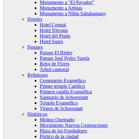
Monumento a “El Payador”
Monumento a Artigas
Monumento a Nibia Sabalsagaray
Hoteles
Hotel Central
Hotel Nirvana
Hotel del Prado
Hotel Suizo
Parques
Parque El Retiro
Parque José Pedro Varela
Reloj de Flores
Àrbol cantonal
Religiosos
Cementerio Evangélico
Primer templo Católico
Primera capilla Evangélica
Santuario de Schoenstatt
Templo Evangélico
Virgen de Schoenstatt
Históricos
Molino Quemado
Movimiento Nuevas Generaciones
Plaza de los Fundadores
Pórtico de la ciudad