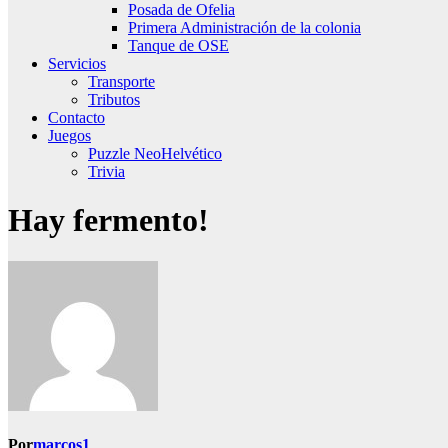
Posada de Ofelia
Primera Administración de la colonia
Tanque de OSE
Servicios
Transporte
Tributos
Contacto
Juegos
Puzzle NeoHelvético
Trivia
Hay fermento!
Por
marcos1