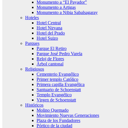
Monumento a “El Payador”
Monumento a Artigas
Monumento a Nibia Sabalsagaray
Hoteles
Hotel Central
Hotel Nirvana
Hotel del Prado
Hotel Suizo
Parques
Parque El Retiro
Parque José Pedro Varela
Reloj de Flores
Àrbol cantonal
Religiosos
Cementerio Evangélico
Primer templo Católico
Primera capilla Evangélica
Santuario de Schoenstatt
Templo Evangélico
Virgen de Schoenstatt
Históricos
Molino Quemado
Movimiento Nuevas Generaciones
Plaza de los Fundadores
Pórtico de la ciudad