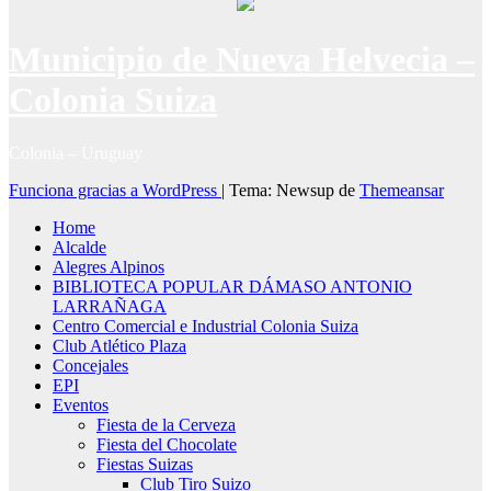
Municipio de Nueva Helvecia –
Colonia Suiza
Colonia – Uruguay
Funciona gracias a WordPress
|
Tema: Newsup de
Themeansar
Home
Alcalde
Alegres Alpinos
BIBLIOTECA POPULAR DÁMASO ANTONIO
LARRAÑAGA
Centro Comercial e Industrial Colonia Suiza
Club Atlético Plaza
Concejales
EPI
Eventos
Fiesta de la Cerveza
Fiesta del Chocolate
Fiestas Suizas
Club Tiro Suizo