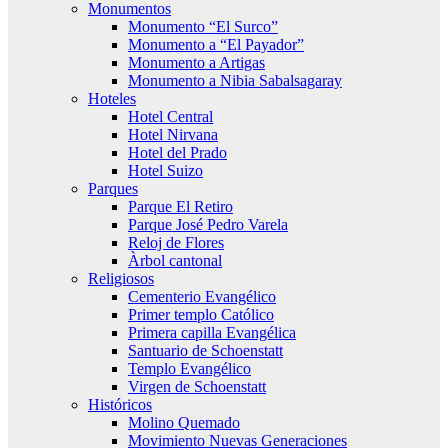
Monumentos
Monumento “El Surco”
Monumento a “El Payador”
Monumento a Artigas
Monumento a Nibia Sabalsagaray
Hoteles
Hotel Central
Hotel Nirvana
Hotel del Prado
Hotel Suizo
Parques
Parque El Retiro
Parque José Pedro Varela
Reloj de Flores
Àrbol cantonal
Religiosos
Cementerio Evangélico
Primer templo Católico
Primera capilla Evangélica
Santuario de Schoenstatt
Templo Evangélico
Virgen de Schoenstatt
Históricos
Molino Quemado
Movimiento Nuevas Generaciones