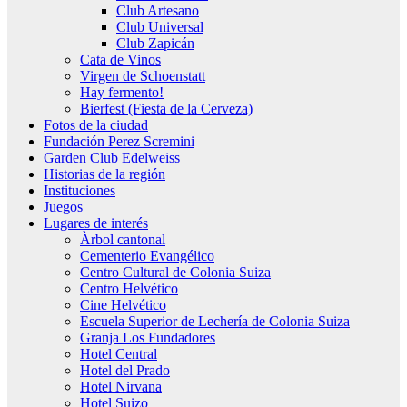
Club Artesano
Club Universal
Club Zapicán
Cata de Vinos
Virgen de Schoenstatt
Hay fermento!
Bierfest (Fiesta de la Cerveza)
Fotos de la ciudad
Fundación Perez Scremini
Garden Club Edelweiss
Historias de la región
Instituciones
Juegos
Lugares de interés
Àrbol cantonal
Cementerio Evangélico
Centro Cultural de Colonia Suiza
Centro Helvético
Cine Helvético
Escuela Superior de Lechería de Colonia Suiza
Granja Los Fundadores
Hotel Central
Hotel del Prado
Hotel Nirvana
Hotel Suizo