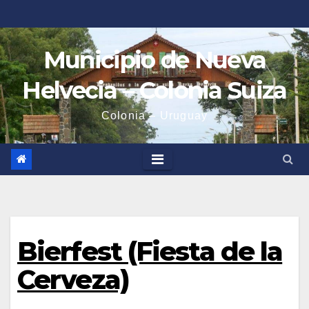
Saltar
al
contenido
Municipio de Nueva
Helvecia – Colonia Suiza
Colonia – Uruguay
Bierfest (Fiesta de la
Cerveza)