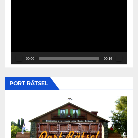
Reproductor
de
vídeo
00:00
00:16
PORT RÄTSEL