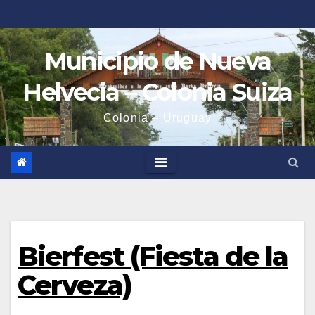
Saltar
al
contenido
Municipio de Nueva
Helvecia – Colonia Suiza
Colonia – Uruguay
Bierfest (Fiesta de la
Cerveza)