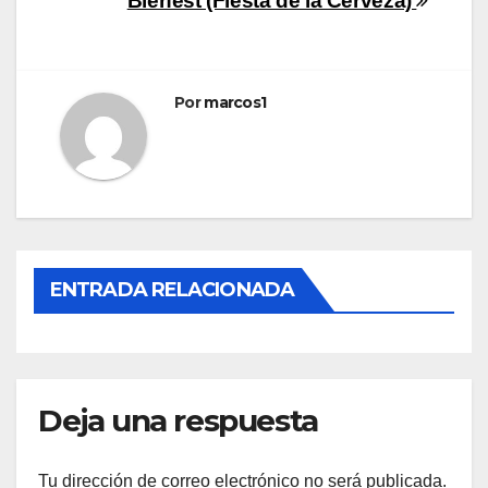
Navegación
Bierfest (Fiesta de la Cerveza)
de
entradas
Por
marcos1
ENTRADA RELACIONADA
Deja una respuesta
Tu dirección de correo electrónico no será publicada.