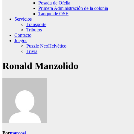
Posada de Ofelia
Primera Administración de la colonia
Tanque de OSE
Servicios
Transporte
Tributos
Contacto
Juegos
Puzzle NeoHelvético
Trivia
Ronald Manzolido
Por
marcos1