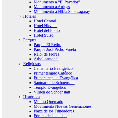
Monumento a “El Payador”
Monumento a Artigas
Monumento a Nibia Sabalsagaray
Hoteles
Hotel Central
Hotel Nirvana
Hotel del Prado
Hotel Suizo
Parques
Parque El Retiro
Parque José Pedro Varela
Reloj de Flores
Àrbol cantonal
Religiosos
Cementerio Evangélico
Primer templo Católico
Primera capilla Evangélica
Santuario de Schoenstatt
Templo Evangélico
Virgen de Schoenstatt
Históricos
Molino Quemado
Movimiento Nuevas Generaciones
Plaza de los Fundadores
Pórtico de la ciudad