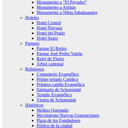
Monumento a “El Payador”
Monumento a Artigas
Monumento a Nibia Sabalsagaray
Hoteles
Hotel Central
Hotel Nirvana
Hotel del Prado
Hotel Suizo
Parques
Parque El Retiro
Parque José Pedro Varela
Reloj de Flores
Àrbol cantonal
Religiosos
Cementerio Evangélico
Primer templo Católico
Primera capilla Evangélica
Santuario de Schoenstatt
Templo Evangélico
Virgen de Schoenstatt
Históricos
Molino Quemado
Movimiento Nuevas Generaciones
Plaza de los Fundadores
Pórtico de la ciudad