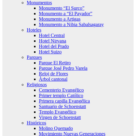
Monumentos
Monumento “El Surco”
Monumento a “El Payador”
Monumento a Artigas
Monumento a Nibia Sabalsagaray
Hoteles
Hotel Central
Hotel Nirvana
Hotel del Prado
Hotel Suizo
Parques
Parque El Retiro
Parque José Pedro Varela
Reloj de Flores
Àrbol cantonal
Religiosos
Cementerio Evangélico
Primer templo Católico
Primera capilla Evangélica
Santuario de Schoenstatt
Templo Evangélico
Virgen de Schoenstatt
Históricos
Molino Quemado
Movimiento Nuevas Generaciones