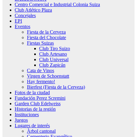
Centro Comercial e Industrial Colonia Suiza
Club Atlético Plaza
Concejales
EPI
Eventos
Fiesta de la Cerveza
Fiesta del Chocolate
Fiestas Suizas
Club Tiro Suizo
Club Artesano
Club Universal
Club Zapicán
Cata de Vinos
Virgen de Schoenstatt
Hay fermento!
Bierfest (Fiesta de la Cerveza)
Fotos de la ciudad
Fundación Perez Scremini
Garden Club Edelweiss
Historias de la región
Instituciones
Juegos
Lugares de interés
Àrbol cantonal
Cementerio Evangélico