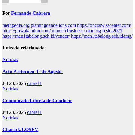
Por
Fernando Cabrera
methpedia.org
plantingdandelions.com
https://oncoswisscenter.com/
https://gpszakamion.com/
munich business
smart osgb
slot2025
https://man1tabalong.sch.id/vendor/
https://man1tabalong.sch.id/img/
Entrada relacionada
Noticias
Acto Protocolar 1° de Agosto
Jul 23, 2026
cabre11
Noticias
Comunicado Libreta de Conducir
Jul 23, 2026
cabre11
Noticias
Charla ULOSEV