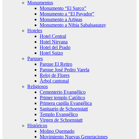
Monumentos
Monumento “El Surco”
Monumento a “El Payador”
Monumento a Artigas
Monumento a Nibia Sabalsagaray
Hoteles
Hotel Central
Hotel Nirvana
Hotel del Prado
Hotel Suizo
Parques
Parque El Retiro
Parque José Pedro Varela
Reloj de Flores
Àrbol cantonal
Religiosos
Cementerio Evangélico
Primer templo Católico
Primera capilla Evangélica
Santuario de Schoenstatt
Templo Evangélico
Virgen de Schoenstatt
Históricos
Molino Quemado
Movimiento Nuevas Generaciones