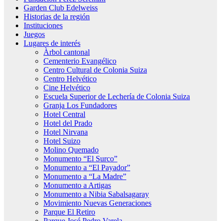
Garden Club Edelweiss
Historias de la región
Instituciones
Juegos
Lugares de interés
Àrbol cantonal
Cementerio Evangélico
Centro Cultural de Colonia Suiza
Centro Helvético
Cine Helvético
Escuela Superior de Lechería de Colonia Suiza
Granja Los Fundadores
Hotel Central
Hotel del Prado
Hotel Nirvana
Hotel Suizo
Molino Quemado
Monumento “El Surco”
Monumento a “El Payador”
Monumento a “La Madre”
Monumento a Artigas
Monumento a Nibia Sabalsagaray
Movimiento Nuevas Generaciones
Parque El Retiro
Parque José Pedro Varela