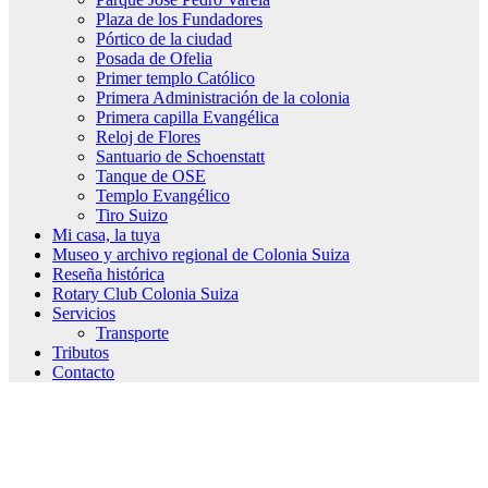
Plaza de los Fundadores
Pórtico de la ciudad
Posada de Ofelia
Primer templo Católico
Primera Administración de la colonia
Primera capilla Evangélica
Reloj de Flores
Santuario de Schoenstatt
Tanque de OSE
Templo Evangélico
Tiro Suizo
Mi casa, la tuya
Museo y archivo regional de Colonia Suiza
Reseña histórica
Rotary Club Colonia Suiza
Servicios
Transporte
Tributos
Contacto