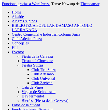
Funciona gracias a WordPress
|
Tema: Newsup de
Themeansar
Home
Alcalde
Alegres Alpinos
BIBLIOTECA POPULAR DÁMASO ANTONIO
LARRAÑAGA
Centro Comercial e Industrial Colonia Suiza
Club Atlético Plaza
Concejales
EPI
Eventos
Fiesta de la Cerveza
Fiesta del Chocolate
Fiestas Suizas
Club Tiro Suizo
Club Artesano
Club Universal
Club Zapicán
Cata de Vinos
Virgen de Schoenstatt
Hay fermento!
Bierfest (Fiesta de la Cerveza)
Fotos de la ciudad
Fundación Perez Scremini