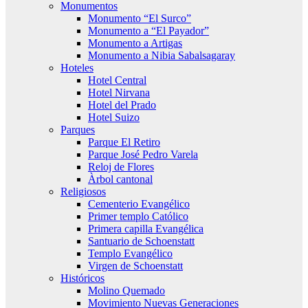
Monumentos
Monumento “El Surco”
Monumento a “El Payador”
Monumento a Artigas
Monumento a Nibia Sabalsagaray
Hoteles
Hotel Central
Hotel Nirvana
Hotel del Prado
Hotel Suizo
Parques
Parque El Retiro
Parque José Pedro Varela
Reloj de Flores
Àrbol cantonal
Religiosos
Cementerio Evangélico
Primer templo Católico
Primera capilla Evangélica
Santuario de Schoenstatt
Templo Evangélico
Virgen de Schoenstatt
Históricos
Molino Quemado
Movimiento Nuevas Generaciones