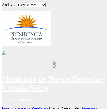
Archivos
Municipio de Nueva Helvecia –
Colonia Suiza
Colonia – Uruguay
Funciona gracias a WordPress
|
Tema: Newsup de
Themeansar