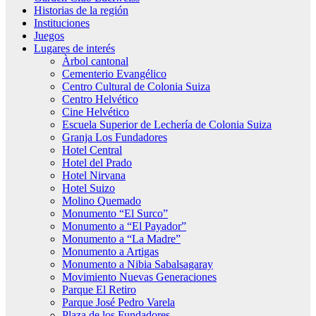
Historias de la región
Instituciones
Juegos
Lugares de interés
Àrbol cantonal
Cementerio Evangélico
Centro Cultural de Colonia Suiza
Centro Helvético
Cine Helvético
Escuela Superior de Lechería de Colonia Suiza
Granja Los Fundadores
Hotel Central
Hotel del Prado
Hotel Nirvana
Hotel Suizo
Molino Quemado
Monumento “El Surco”
Monumento a “El Payador”
Monumento a “La Madre”
Monumento a Artigas
Monumento a Nibia Sabalsagaray
Movimiento Nuevas Generaciones
Parque El Retiro
Parque José Pedro Varela
Plaza de los Fundadores