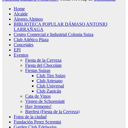
Home
Alcalde
Alegres Alpinos
BIBLIOTECA POPULAR DÁMASO ANTONIO
LARRAÑAGA
Centro Comercial e Industrial Colonia Suiza
Club Atlético Plaza
Concejales
EPI
Eventos
Fiesta de la Cerveza
Fiesta del Chocolate
Fiestas Suizas
Club Tiro Suizo
Club Artesano
Club Universal
Club Zapicán
Cata de Vinos
Virgen de Schoenstatt
Hay fermento!
Bierfest (Fiesta de la Cerveza)
Fotos de la ciudad
Fundación Perez Scremini
Garden Club Edelweiss