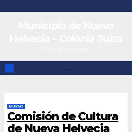
Saltar
al
contenido
Municipio de Nueva
Helvecia – Colonia Suiza
Colonia – Uruguay
NOTICIAS
Comisión de Cultura
de Nueva Helvecia