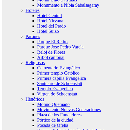
Monumento a Nibia Sabalsagaray
Hoteles
Hotel Central
Hotel Nirvana
Hotel del Prado
Hotel Suizo
Parques
Parque El Retiro
Parque José Pedro Varela
Reloj de Flores
Àrbol cantonal
Religiosos
Cementerio Evangélico
Primer templo Católico
Primera capilla Evangélica
Santuario de Schoenstatt
Templo Evangélico
Virgen de Schoenstatt
Históricos
Molino Quemado
Movimiento Nuevas Generaciones
Plaza de los Fundadores
Pórtico de la ciudad
Posada de Ofelia