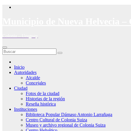
Saltar
al
contenido
Municipio de Nueva Helvecia – 
Colonia – Uruguay
Inicio
Autoridades
Alcalde
Concejales
Ciudad
Fotos de la ciudad
Historias de la región
Reseña histórica
Instituciones
Biblioteca Popular Dámaso Antonio Larrañaga
Centro Cultural de Colonia Suiza
Museo y archivo regional de Colonia Suiza
Centro Helvético