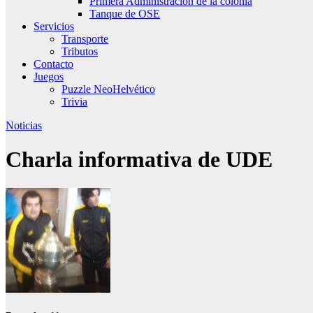
Primera Administración de la colonia
Tanque de OSE
Servicios
Transporte
Tributos
Contacto
Juegos
Puzzle NeoHelvético
Trivia
Noticias
Charla informativa de UDE