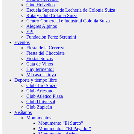
Cine Helvético
Escuela Superior de Lechería de Colonia Suiza
Rotary Club Colonia Suiza
Centro Comercial e Industrial Colonia Suiza
Alegres Alpinos
EPI
Fundación Perez Scremini
Eventos
Fiesta de la Cerveza
Fiesta del Chocolate
Fiestas Suizas
Cata de Vinos
Hay fermento!
Mi casa, la tuya
Deporte y tiempo libre
Club Tiro Suizo
Club Artesano
Club Atlético Plaza
Club Universal
Club Zapicán
Visítanos
Monumentos
Monumento “El Surco”
Monumento a “El Payador”
Monumento a Artigas