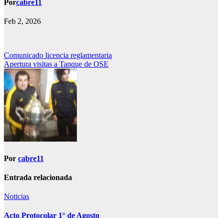
Por
cabre11
Feb 2, 2026
Navegación
Comunicado licencia reglamentaria
Apertura visitas a Tanque de OSE
de
entradas
Por
cabre11
Entrada relacionada
Noticias
Acto Protocolar 1° de Agosto