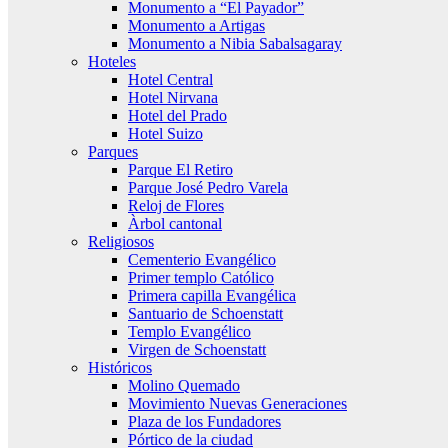
Monumento a “El Payador”
Monumento a Artigas
Monumento a Nibia Sabalsagaray
Hoteles
Hotel Central
Hotel Nirvana
Hotel del Prado
Hotel Suizo
Parques
Parque El Retiro
Parque José Pedro Varela
Reloj de Flores
Àrbol cantonal
Religiosos
Cementerio Evangélico
Primer templo Católico
Primera capilla Evangélica
Santuario de Schoenstatt
Templo Evangélico
Virgen de Schoenstatt
Históricos
Molino Quemado
Movimiento Nuevas Generaciones
Plaza de los Fundadores
Pórtico de la ciudad