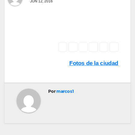
JUN 12, 2016
Navegación
Fotos de la ciudad
de
entradas
Por
marcos1