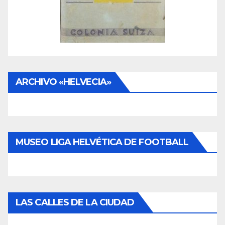
0
c
a
n
a
ARCHIVO «HELVECIA»
d
i
a
n
MUSEO LIGA HELVÉTICA DE FOOTBALL
v
i
a
g
LAS CALLES DE LA CIUDAD
r
a