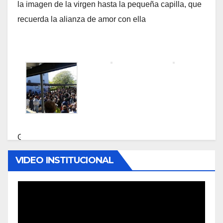
la imagen de la virgen hasta la pequeña capilla, que
recuerda la alianza de amor con ella
G
o
VIDEO INSTITUCIONAL
e
d
Reproductor
k
de
o
vídeo