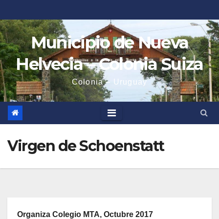
Saltar
al
contenido
Municipio de Nueva
Helvecia – Colonia Suiza
Colonia – Uruguay
Virgen de Schoenstatt
Organiza Colegio MTA, Octubre 2017