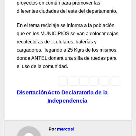
proyectos en común para promover las
diferentes ciudades del este del departamento.
En el tema reciclaje se informa a la población
que en los MUNICIPIOS se van a colocar cajas
recolectoras de : celulares, baterías y
cargadores, llegando a 25 Kgrs de los mismos,
donde ANTEL donará una silla de ruedas para
el uso de la comunidad.
Navegación
Disertación
Acto Declaratoria de la
Independencia
de
entradas
Por
marcos1