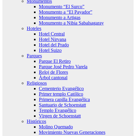
Monumentos
Monumento “El Surco”
Monumento a “El Payador”
Monumento a Artigas
Monumento a Nibia Sabalsagaray
Hoteles
Hotel Central
Hotel Nirvana
Hotel del Prado
Hotel Suizo
Parques
Parque El Retiro
Parque José Pedro Varela
Reloj de Flores
Àrbol cantonal
Religiosos
Cementerio Evangélico
Primer templo Católico
Primera capilla Evangélica
Santuario de Schoenstatt
Templo Evangélico
Virgen de Schoenstatt
Históricos
Molino Quemado
Movimiento Nuevas Generaciones