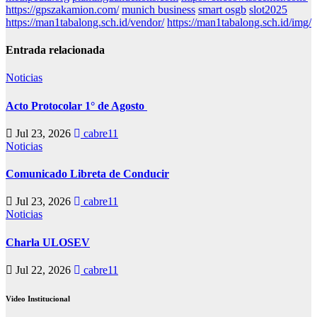
https://gpszakamion.com/
munich business
smart osgb
slot2025
https://man1tabalong.sch.id/vendor/
https://man1tabalong.sch.id/img/
Entrada relacionada
Noticias
Acto Protocolar 1° de Agosto
Jul 23, 2026
cabre11
Noticias
Comunicado Libreta de Conducir
Jul 23, 2026
cabre11
Noticias
Charla ULOSEV
Jul 22, 2026
cabre11
Video Institucional