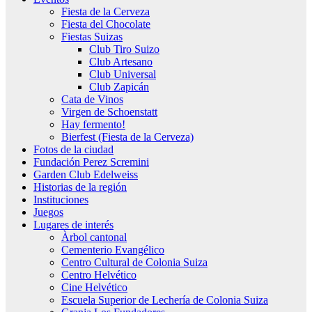
Fiesta de la Cerveza
Fiesta del Chocolate
Fiestas Suizas
Club Tiro Suizo
Club Artesano
Club Universal
Club Zapicán
Cata de Vinos
Virgen de Schoenstatt
Hay fermento!
Bierfest (Fiesta de la Cerveza)
Fotos de la ciudad
Fundación Perez Scremini
Garden Club Edelweiss
Historias de la región
Instituciones
Juegos
Lugares de interés
Àrbol cantonal
Cementerio Evangélico
Centro Cultural de Colonia Suiza
Centro Helvético
Cine Helvético
Escuela Superior de Lechería de Colonia Suiza