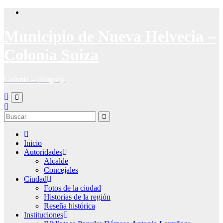
Saltar
al
contenido
Municipio de Nueva Helvecia –
Colonia Suiza
Colonia – Uruguay
Inicio
Autoridades
Alcalde
Concejales
Ciudad
Fotos de la ciudad
Historias de la región
Reseña histórica
Instituciones