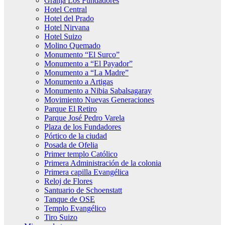
Granja Los Fundadores
Hotel Central
Hotel del Prado
Hotel Nirvana
Hotel Suizo
Molino Quemado
Monumento “El Surco”
Monumento a “El Payador”
Monumento a “La Madre”
Monumento a Artigas
Monumento a Nibia Sabalsagaray
Movimiento Nuevas Generaciones
Parque El Retiro
Parque José Pedro Varela
Plaza de los Fundadores
Pórtico de la ciudad
Posada de Ofelia
Primer templo Católico
Primera Administración de la colonia
Primera capilla Evangélica
Reloj de Flores
Santuario de Schoenstatt
Tanque de OSE
Templo Evangélico
Tiro Suizo