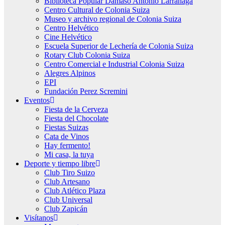
Biblioteca Popular Dámaso Antonio Larrañaga
Centro Cultural de Colonia Suiza
Museo y archivo regional de Colonia Suiza
Centro Helvético
Cine Helvético
Escuela Superior de Lechería de Colonia Suiza
Rotary Club Colonia Suiza
Centro Comercial e Industrial Colonia Suiza
Alegres Alpinos
EPI
Fundación Perez Scremini
Eventos
Fiesta de la Cerveza
Fiesta del Chocolate
Fiestas Suizas
Cata de Vinos
Hay fermento!
Mi casa, la tuya
Deporte y tiempo libre
Club Tiro Suizo
Club Artesano
Club Atlético Plaza
Club Universal
Club Zapicán
Visítanos