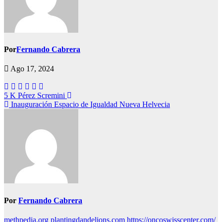
Por
Fernando Cabrera
Ago 17, 2024
Navegación
5 K Pérez Scremini
Inauguración Espacio de Igualdad Nueva Helvecia
de
entradas
Por
Fernando Cabrera
methpedia.org
plantingdandelions.com
https://oncoswisscenter.com/