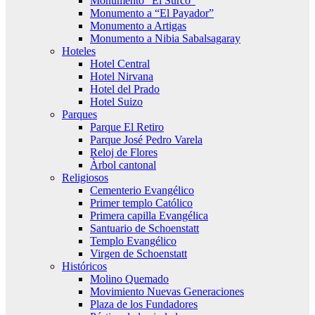
Monumento “El Surco”
Monumento a “El Payador”
Monumento a Artigas
Monumento a Nibia Sabalsagaray
Hoteles
Hotel Central
Hotel Nirvana
Hotel del Prado
Hotel Suizo
Parques
Parque El Retiro
Parque José Pedro Varela
Reloj de Flores
Àrbol cantonal
Religiosos
Cementerio Evangélico
Primer templo Católico
Primera capilla Evangélica
Santuario de Schoenstatt
Templo Evangélico
Virgen de Schoenstatt
Históricos
Molino Quemado
Movimiento Nuevas Generaciones
Plaza de los Fundadores