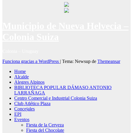
Municipio de Nueva Helvecia –
Colonia Suiza
Colonia – Uruguay
Funciona gracias a WordPress
|
Tema: Newsup de
Themeansar
Home
Alcalde
Alegres Alpinos
BIBLIOTECA POPULAR DÁMASO ANTONIO
LARRAÑAGA
Centro Comercial e Industrial Colonia Suiza
Club Atlético Plaza
Concejales
EPI
Eventos
Fiesta de la Cerveza
Fiesta del Chocolate