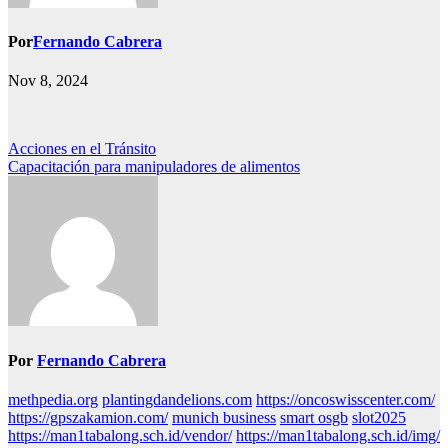
Por
Fernando Cabrera
Nov 8, 2024
Navegación
Acciones en el Tránsito
Capacitación para manipuladores de alimentos
de
entradas
Por
Fernando Cabrera
methpedia.org
plantingdandelions.com
https://oncoswisscenter.com/
https://gpszakamion.com/
munich business
smart osgb
slot2025
https://man1tabalong.sch.id/vendor/
https://man1tabalong.sch.id/img/