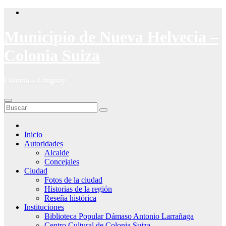
Saltar
al
contenido
Municipio de Nueva Helvecia –
Colonia Suiza
Colonia – Uruguay
Inicio
Autoridades
Alcalde
Concejales
Ciudad
Fotos de la ciudad
Historias de la región
Reseña histórica
Instituciones
Biblioteca Popular Dámaso Antonio Larrañaga
Centro Cultural de Colonia Suiza