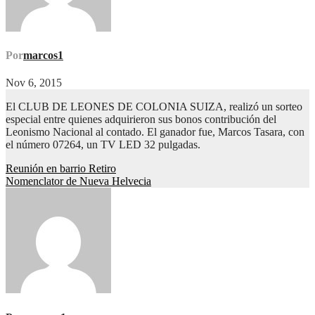
Por
marcos1
Nov 6, 2015
El CLUB DE LEONES DE COLONIA SUIZA, realizó un sorteo
especial entre quienes adquirieron sus bonos contribución del
Leonismo Nacional al contado. El ganador fue, Marcos Tasara, con
el número 07264, un TV LED 32 pulgadas.
Navegación
Reunión en barrio Retiro
Nomenclator de Nueva Helvecia
de
entradas