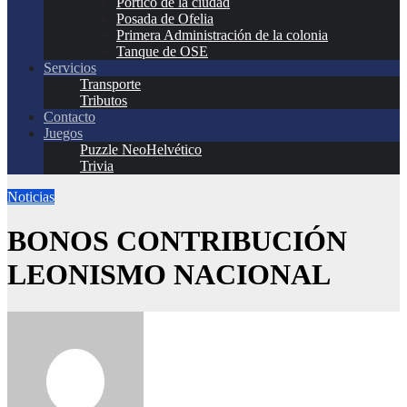
Pórtico de la ciudad
Posada de Ofelia
Primera Administración de la colonia
Tanque de OSE
Servicios
Transporte
Tributos
Contacto
Juegos
Puzzle NeoHelvético
Trivia
Noticias
BONOS CONTRIBUCIÓN
LEONISMO NACIONAL