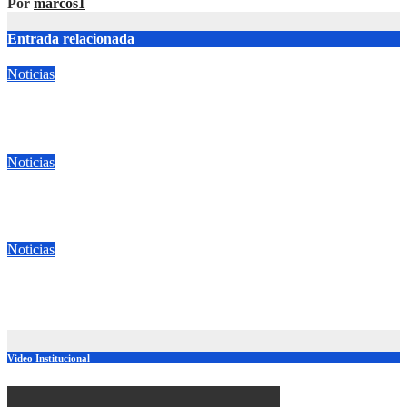
Por
marcos1
Entrada relacionada
Noticias
Acto Protocolar 1° de Agosto
Jul 23, 2026
cabre11
Noticias
Comunicado Libreta de Conducir
Jul 23, 2026
cabre11
Noticias
Charla ULOSEV
Jul 22, 2026
cabre11
Video Institucional