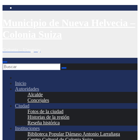
Saltar
al
contenido
Municipio de Nueva Helvecia –
Colonia Suiza
Colonia – Uruguay
Inicio
Autoridades
Alcalde
Concejales
Ciudad
Fotos de la ciudad
Historias de la región
Reseña histórica
Instituciones
Biblioteca Popular Dámaso Antonio Larrañaga
Centro Cultural de Colonia Suiza