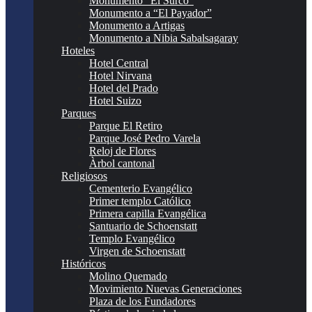
Monumento “El Surco”
Monumento a “El Payador”
Monumento a Artigas
Monumento a Nibia Sabalsagaray
Hoteles
Hotel Central
Hotel Nirvana
Hotel del Prado
Hotel Suizo
Parques
Parque El Retiro
Parque José Pedro Varela
Reloj de Flores
Àrbol cantonal
Religiosos
Cementerio Evangélico
Primer templo Católico
Primera capilla Evangélica
Santuario de Schoenstatt
Templo Evangélico
Virgen de Schoenstatt
Históricos
Molino Quemado
Movimiento Nuevas Generaciones
Plaza de los Fundadores