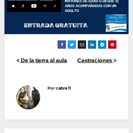
Navegación
De la tierra al aula
Castraciones
de
entradas
Por
cabre11