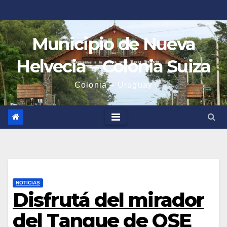
Saltar
al
contenido
Municipio de Nueva
Helvecia – Colonia Suiza
Colonia – Uruguay
NOTICIAS
Disfrutá del mirador
del Tanque de OSE