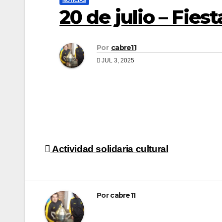
NOTICIAS
20 de julio – Fies
Por
cabre11
JUL 3, 2025
Navegación
Actividad solidaria cultural
de
entradas
Por
cabre11