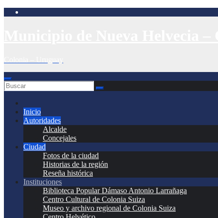
Saltar
al
contenido
Municipio de Nueva Helvecia – 
Colonia – Uruguay
Inicio
Autoridades
Alcalde
Concejales
Ciudad
Fotos de la ciudad
Historias de la región
Reseña histórica
Instituciones
Biblioteca Popular Dámaso Antonio Larrañaga
Centro Cultural de Colonia Suiza
Museo y archivo regional de Colonia Suiza
Centro Helvético