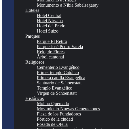
Monumento a Nibia Sabalsagaray
Hoteles
Hotel Central
Hotel Nirvana
Hotel del Prado
Hotel Suizo
Parques
Parque El Retiro
Parque José Pedro Varela
Reloj de Flores
Àrbol cantonal
Religiosos
Cementerio Evangélico
Primer templo Católico
Primera capilla Evangélica
Santuario de Schoenstatt
Templo Evangélico
Virgen de Schoenstatt
Históricos
Molino Quemado
Movimiento Nuevas Generaciones
Plaza de los Fundadores
Pórtico de la ciudad
Posada de Ofelia