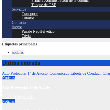
Primera Administración de la colonia
Tanque de OSE
Servicios
Transporte
Tributos
Contacto
Juegos
Puzzle NeoHelvético
Trivia
Etiquetas principales
noticias
Última entrada
Acto Protocolar 1° de Agosto
Comunicado Libreta de Conducir
Cha
Noticias
Acto Protocolar 1° de Agosto
Jul 23, 2026
cabre11
Noticias