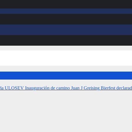
rla ULOSEV
Inauguración de camino Juan J Greising
Bierfest declarad