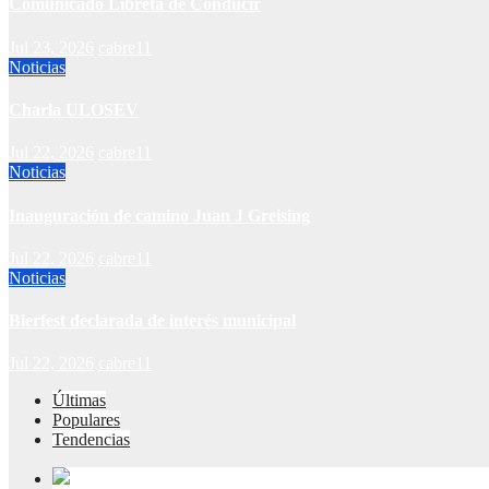
Comunicado Libreta de Conducir
Jul 23, 2026
cabre11
Noticias
Charla ULOSEV
Jul 22, 2026
cabre11
Noticias
Inauguración de camino Juan J Greising
Jul 22, 2026
cabre11
Noticias
Bierfest declarada de interés municipal
Jul 22, 2026
cabre11
Últimas
Populares
Tendencias