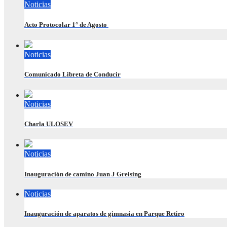
Noticias
Acto Protocolar 1° de Agosto
Noticias
Comunicado Libreta de Conducir
Noticias
Charla ULOSEV
Noticias
Inauguración de camino Juan J Greising
Noticias
Inauguración de aparatos de gimnasia en Parque Retiro