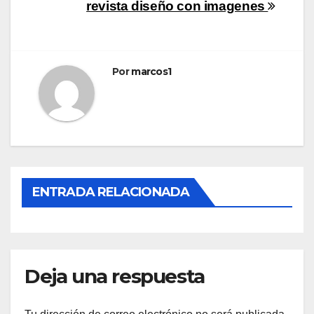
Navegación
revista diseño con imagenes
de
entradas
Por
marcos1
ENTRADA RELACIONADA
Deja una respuesta