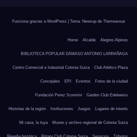
Funciona gracias a WordPress
|
Tema: Newsup de
Themeansar
Home
Alcalde
Alegres Alpinos
BIBLIOTECA POPULAR DÁMASO ANTONIO LARRAÑAGA
Centro Comercial e Industrial Colonia Suiza
Club Atlético Plaza
Concejales
EPI
Eventos
Fotos de la ciudad
Fundación Perez Scremini
Garden Club Edelweiss
Historias de la región
Instituciones
Juegos
Lugares de interés
Mi casa, la tuya
Museo y archivo regional de Colonia Suiza
Reseña histórica
Rotary Club Colonia Suiza
Servicios
Tributos