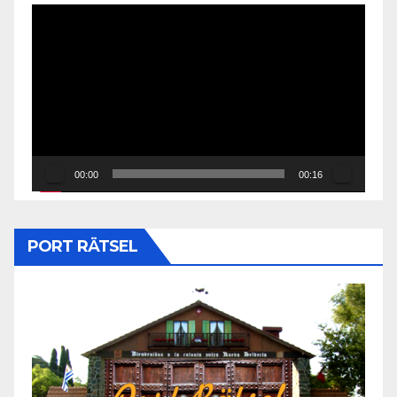
Reproductor
de
vídeo
00:00
00:16
PORT RÄTSEL