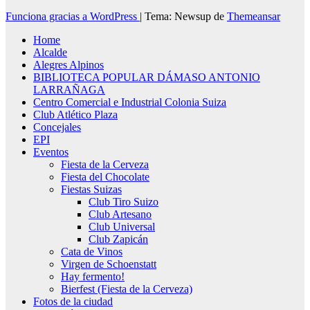
Funciona gracias a WordPress
|
Tema: Newsup de
Themeansar
Home
Alcalde
Alegres Alpinos
BIBLIOTECA POPULAR DÁMASO ANTONIO
LARRAÑAGA
Centro Comercial e Industrial Colonia Suiza
Club Atlético Plaza
Concejales
EPI
Eventos
Fiesta de la Cerveza
Fiesta del Chocolate
Fiestas Suizas
Club Tiro Suizo
Club Artesano
Club Universal
Club Zapicán
Cata de Vinos
Virgen de Schoenstatt
Hay fermento!
Bierfest (Fiesta de la Cerveza)
Fotos de la ciudad