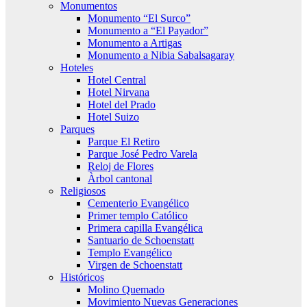
Monumentos
Monumento “El Surco”
Monumento a “El Payador”
Monumento a Artigas
Monumento a Nibia Sabalsagaray
Hoteles
Hotel Central
Hotel Nirvana
Hotel del Prado
Hotel Suizo
Parques
Parque El Retiro
Parque José Pedro Varela
Reloj de Flores
Àrbol cantonal
Religiosos
Cementerio Evangélico
Primer templo Católico
Primera capilla Evangélica
Santuario de Schoenstatt
Templo Evangélico
Virgen de Schoenstatt
Históricos
Molino Quemado
Movimiento Nuevas Generaciones